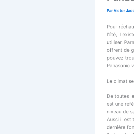
Par
Victor Ja
Pour réchauf
l’été, il e
utiliser. Pa
offrent de 
pouvez trou
Panasonic v
Le climatis
De toutes le
est une réfé
niveau de s
Aussi il est
dernière fo