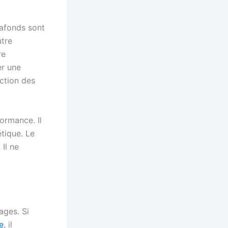
lafonds sont
utre
re
er une
ction des
ormance. Il
étique. Le
Il ne
ages. Si
e
, il