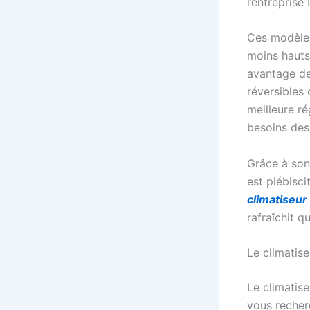
l’entrepris
Ces modèles
moins hauts
avantage des
réversibles 
meilleure r
besoins des
Grâce à son 
est plébisci
climatiseur
rafraîchit q
Le climatise
Le climatis
vous recherc