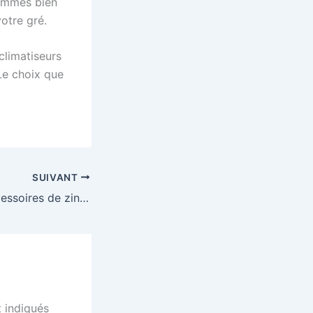
rammes bien
otre gré.
climatiseurs
Le choix que
SUIVANT
Les différents accessoires de zinguerie et leurs rôles respectifs
 indiqués