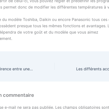
artir de celui-ci, vous pouvez régler et prédéfinir les prog
us permet donc de modifier les différentes températures à v
sse du modèle Toshiba, Daikin ou encore Panasonic tous ces 
ossèdent presque tous les mêmes fonctions et avantages. 
dépendra de votre goût et du modèle que vous aimez
lement.
Quelle est la différence entre une climatisation VRV et une climatisation DRV ?
un commentaire
se e-mail ne sera pas publiée.
Les champs obligatoires sont