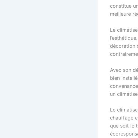
constitue un
meilleure r
Le climatis
l’esthétique
décoration d
contraireme
Avec son dé
bien install
convenance. 
un climatise
Le climatis
chauffage e
que soit le 
écoresponsa