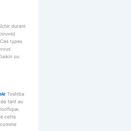
aîchir durant
 pouvez
. Ces types
 vous
Daikin ou
ble
Toshiba
tée tant au
orifique.
de cette
id comme