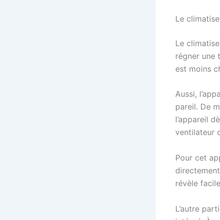
Le climatis
Le climatis
régner une t
est moins che
Aussi, l’app
pareil. De 
l’appareil d
ventilateur 
Pour cet ap
directement 
révèle facil
L’autre part