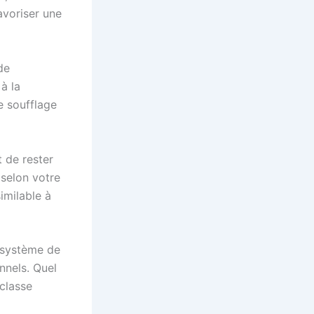
avoriser une
de
à la
de soufflage
t de rester
 selon votre
imilable à
n système de
nnels. Quel
 classe