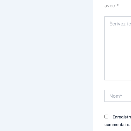
avec
*
Écrivez
ici…
Nom*
Enregistr
commentaire.