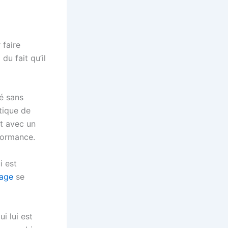
 faire
du fait qu’il
té sans
tique de
nt avec un
rformance.
i est
fage
se
i lui est