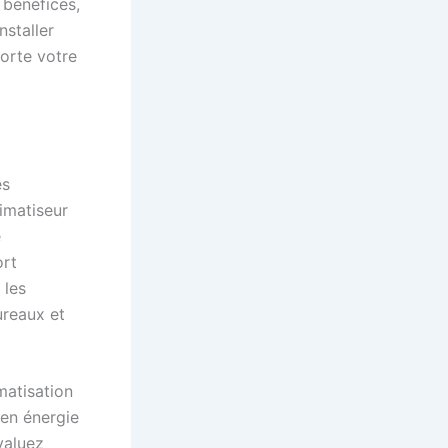
s bénéfices,
nstaller
porte votre
es
imatiseur
e
ort
 les
ureaux et
matisation
en énergie
évaluez