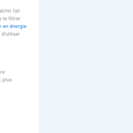
chir l’air
le filtrer
n en énergie
d’utiliser
tre
t plus