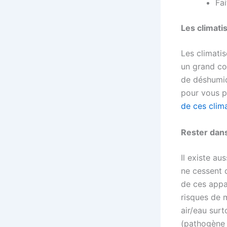
Fa
Les climati
Les climati
un grand co
de déshumid
pour vous pe
de ces clim
Rester dans
Il existe au
ne cessent d
de ces appar
risques de 
air/eau sur
(pathogène a