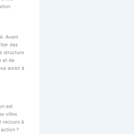
tion.
é. Avant
iter des
e structure
e et de
ous aurez à
ion est
s villes
t recours à
 action ?