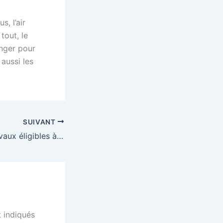
s, l’air
tout, le
nger pour
aussi les
SUIVANT
Quels sont les travaux éligibles à l’isolation à 1 euro ?
 indiqués