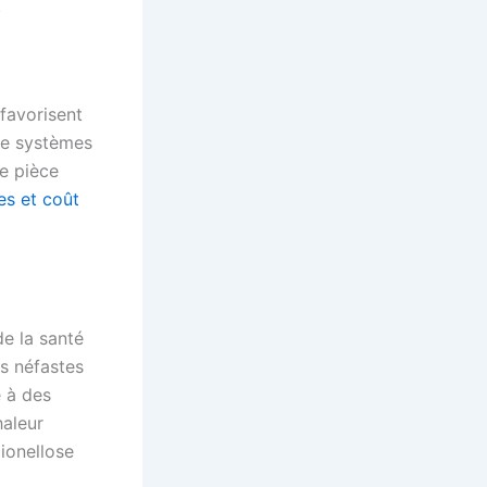
.
favorisent
de systèmes
re pièce
es et coût
de la santé
es néfastes
 à des
haleur
ionellose