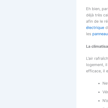
Eh bien, par
déjà très ca
afin de le 
électrique
de
les
panneaux
La climatisa
L’air rafraî
logement, il
efficace, il
Net
Vér
N’o