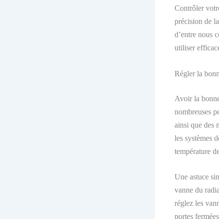
Contrôler votr
précision de l
d’entre nous c
utiliser effica
Régler la bon
Avoir la bonn
nombreuses pe
ainsi que
des n
les systèmes d
température de
Une astuce sim
vanne du radia
réglez les vann
portes fermées 