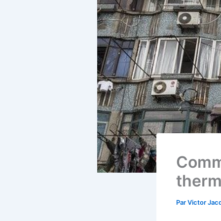
Comme
therm
Par
Victor Ja