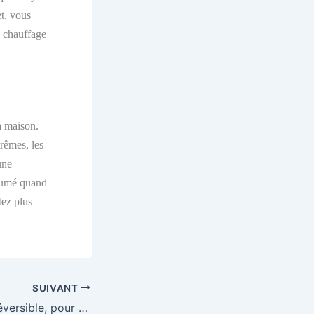
t, v
ous
e chauffage
a maison.
trêmes, les
une
llumé quand
tez plus
SUIVANT
La climatisation réversible, pour trouver le confort en toute saison