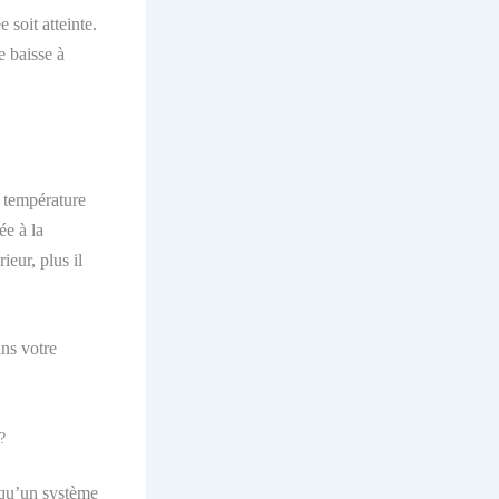
soit atteinte.
e baisse à
a température
ée à la
ieur, plus il
ins votre
?
 qu’un système