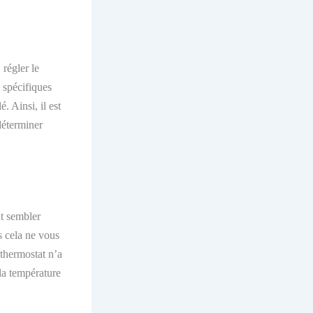
 régler le
 spécifiques
é. Ainsi, il est
déterminer
ut sembler
s cela ne vous
 thermostat n’a
 la température