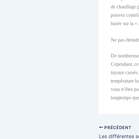
de chauffage p
pouvez contrôl
basée sur la «
Ne pas éteind
De nombreuses 
Cependant, cel
tuyaux cassés.
température ba
vous n’êtes pa
longtemps que
PRÉCÉDENT