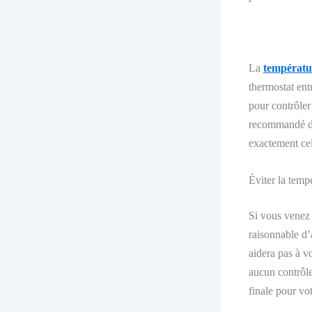
La
températur
thermostat
ent
pour contrôler
recommand
é
d
exactement cel
Éviter la temp
Si vous venez 
raisonnable d’
aidera pas à v
aucun contrôle 
finale pour vo