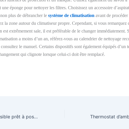
t une éponge pour nettoyer les filtres.
Choisissez
un accessoire d’aspira
 non plus de d
ébranche
r
le
système de climatisation
avant de
procéder 
ez la zone autour du climatis
eur
propre.
Cependant, si
vous remarquez qu
on est extrêmement sale, il est préférable de le changer immédiatement. S
matisation a moins d’un an,
référez-vous au
calendrier de nettoyage r
 consultez le
manuel.
Certains dispositifs sont également équipés d’un
t
hangement qui clignote lorsque
celui-ci
doit être remplacé.
Climatiseur réversible prêt à poser : voici les marques les plus populaires