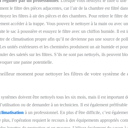
n régulier par un professionnel
. Lorsque vous nettoyez le filtre d’un
ent le filtre des pièces adjacentes, car l’air de la chambre est filtré dan
ttoyez les filtres à air des pièces et des chambres.
Pour retirer le
filtre d
ement
accéder
à la trappe
.
Vous pouvez le nettoyer
à la main ou avec un 
ite
le sac à poussière et essuyez le filtre avec un chiffon humide.
Il est
iltre de climatisation propre afin qu’il ne devienne pas une source de pol
Les unités extérieures et les cheminées produisent un air humide et pous
er des saletés sur les filtres. S’ils ne sont pas nettoyés, ils peuvent bl
voquer une panne potentielle.
meilleur moment pour nettoyer les filtres de votre système de 
 systèmes doivent être nettoyés tous les six mois, mais il est important d
d’utilisation ou de demander à
un technicien
. Il est
également
préférable
climatisation
à
un
professionnel. En plus d’être difficile, c’est égalem
 plus,
l’opération requiert le recours à
des
équipement
s
approprié
s
co
 des lunettes de protection et un masque. Utilisez
également
du savon à v