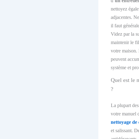
d’
un entretie
nettoyez égalem
adjacentes. Ne
il faut
général
Videz par la su
maintenir le f
votre maison. 
peuvent accumul
système et pro
Quel est le 
?
La plupart des
votre manuel 
nettoyage de 
et salissant.
De
antidérapants
,