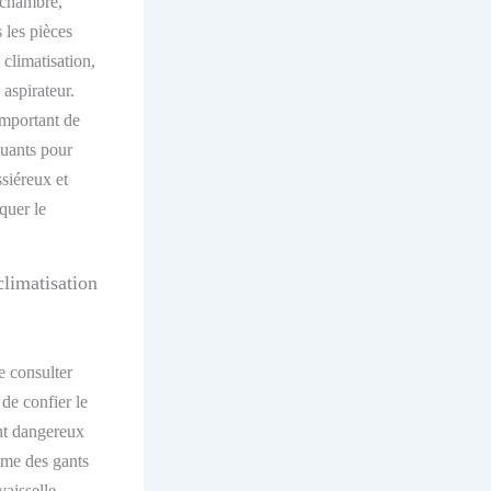
e chambre,
s les pièces
e climatisation,
aspirateur.
 important de
luants pour
siéreux et
oquer le
climatisation
e consulter
 de confier
le
ent dangereux
mme
des gants
aisselle