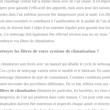
de chauffage central fait la même chose avec de l’air chaud. Il est impor
ropres pour garantir l’efficacité des appareils, mais aussi pour des raisons 
entes dans l’air intérieur peuvent être dangereuses pour la santé. Les fil
ont ainsi essentiels et contribuent à l’amélioration de la qualité de l’air 
la, ils doivent faire l’objet d’un entretien régulier pour garantir leur b
. Un nettoyage doit également être effectué environ tous les six mois
ettoyer vos filtres de climatisation.
toyer les filtres de votre système de climatisatio
n ?
 climatiseurs sont livrés avec un manuel qui détaille le cycle de nettoya
s cycles de nettoyage varient selon le modèle et le fabricant. En outre,
ettoyage dépendent du type de contaminant. Certaines conditions partic
ent nécessiter des procédures différentes.
De ce fait, référez-vous aux
filtres de climatisation
éliminent les particules, les bactéries, les virus e
angereux de l’air qui pénètre
nt
dans votre maison.
C’est pour cette rai
imatisation doivent être entretenus et inspectés chaque année et doivent f