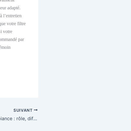
teur
adapté.
à l’entretien
e votre filtre
i votre
ecommandé par
émoi
n
SUIVANT
Thermostat d’ambiance : rôle, différents types et critères de choix