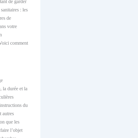
tant de garder
sanitaires : les
tres de
dans votre
on
. Voici comment
ge
 la durée et la
ulières
instructions
du
t autres
son que les
aire l’objet