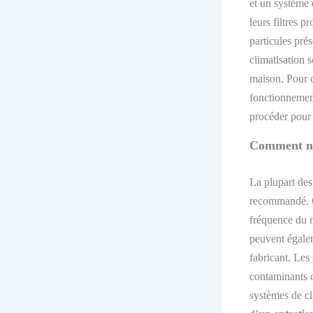
et un système 
leurs filtres p
particules prés
climatisation s
maison. Pour ce
fonctionnement
procéder pour n
Comment net
La plupart des
recommandé. Ce
fréquence du n
peuvent égalem
fabricant
. Les
contaminants d
systèmes de cl