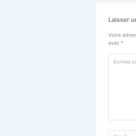
Laisser 
Votre adres
avec
*
Écrivez
ici…
Nom*