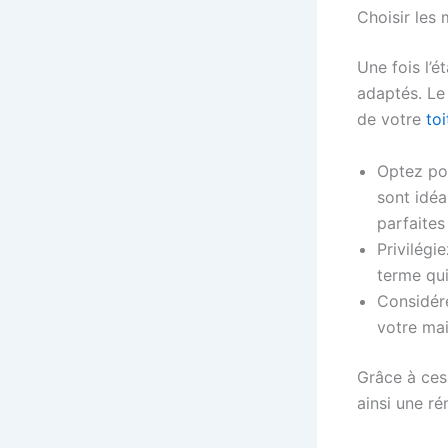
Choisir les
Une fois l’é
adaptés. Le 
de votre
toi
Optez pou
sont idéa
parfaites
Privilégi
terme qui
Considére
votre mai
Grâce à ces 
ainsi une r