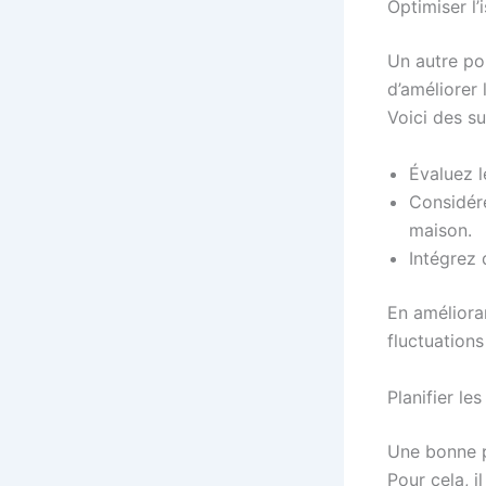
Optimiser l’
Un autre poi
d’améliorer
Voici des su
Évaluez l
Considérez
maison.
Intégrez
En amélioran
fluctuation
Planifier le
Une bonne pl
Pour cela, i