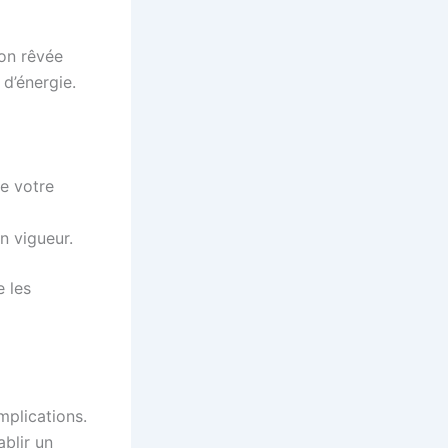
ion rêvée
 d’énergie.
de votre
n vigueur.
e les
mplications.
ablir un