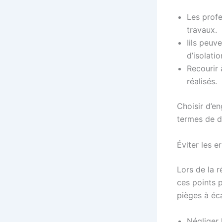
Les profe
travaux.
Iils peuv
d’isolatio
Recourir 
réalisés.
Choisir d’en
termes de du
Éviter les e
Lors de la r
ces points 
pièges à éca
Négliger 