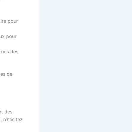
ire pour
aux pour
rnes des
ues de
nt des
, n’hésitez