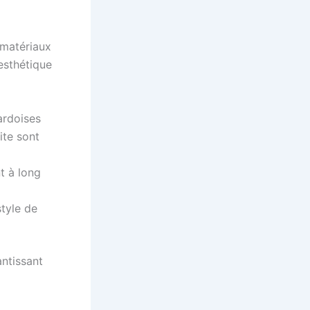
 matériaux
’esthétique
ardoises
ite sont
t à long
style de
antissant