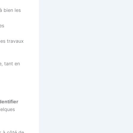
à bien les
es
les travaux
, tant en
dentifier
uelques
er à côté de