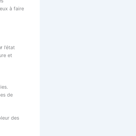
es
eux à faire
r
l’état
ure et
ies.
nes de
pleur des