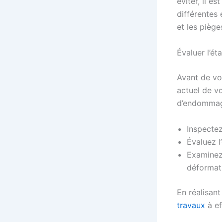
éviter, il e
différentes 
et les pièges
Évaluer l’ét
Avant de vo
actuel de vo
d’endommage
Inspectez
Évaluez l
Examinez 
déformati
En réalisant
travaux
à ef