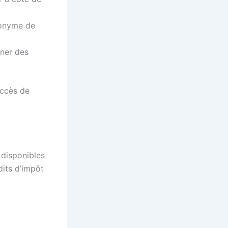
nonyme de
îner des
uccès de
 disponibles
dits d’impôt