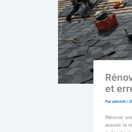
Rénov
et err
Par
admin6
/
2
Rénover une 
assurer la d