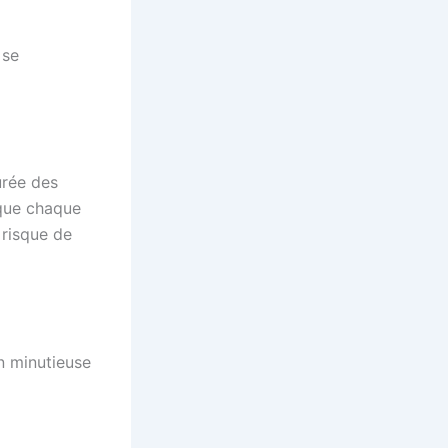
 se
urée des
 que chaque
 risque de
n minutieuse