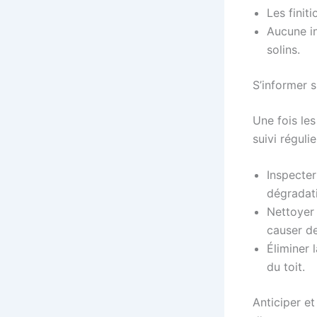
Les finit
Aucune in
solins.
S’informer su
Une fois les
suivi réguli
Inspecter
dégradat
Nettoyer 
causer des
Éliminer 
du toit.
Anticiper et