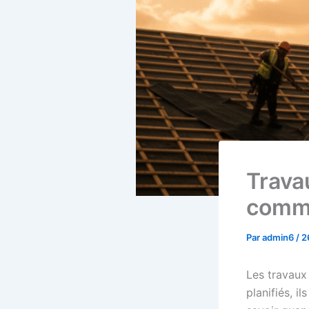
Travau
comme
Par
admin6
/
2
Les travaux
planifiés, i