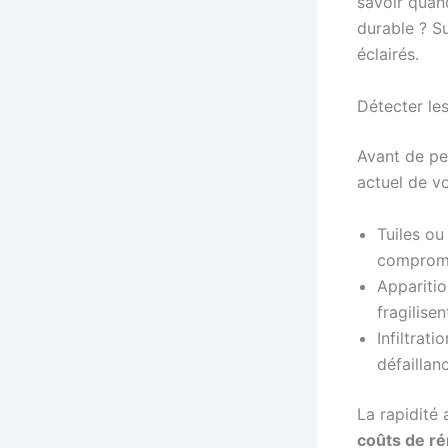
savoir quan
durable ? Su
éclairés.
Détecter le
Avant de p
actuel de vo
Tuiles o
compromet
Apparitio
fragilisen
Infiltrat
défaillan
La rapidité 
coûts de ré