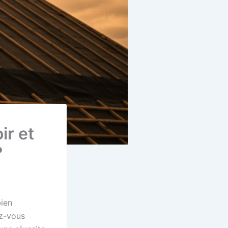
ir et
?
bien
ez-vous