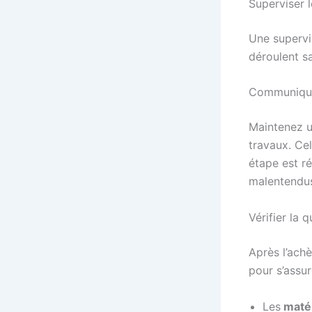
Superviser l
Une supervis
déroulent s
Communique
Maintenez u
travaux. Ce
étape est r
malentendu
Vérifier la 
Après l’ach
pour s’assur
Les
matér