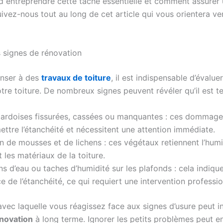
d entreprendre cette tâche essentielle et comment assurer 
ivez-nous tout au long de cet article qui vous orientera ve
s signes de rénovation
enser à des
travaux de toiture
, il est indispensable d’évaluer
tre toiture. De nombreux signes peuvent révéler qu’il est te
u ardoises fissurées, cassées ou manquantes : ces dommag
tre l’étanchéité et nécessitent une attention immédiate.
n de mousses et de lichens : ces végétaux retiennent l’humi
t les matériaux de la toiture.
ions d’eau ou taches d’humidité sur les plafonds : cela indiqu
ce de l’étanchéité, ce qui requiert une intervention professio
avec laquelle vous réagissez face aux signes d’usure peut in
novation
à long terme. Ignorer les petits problèmes peut en