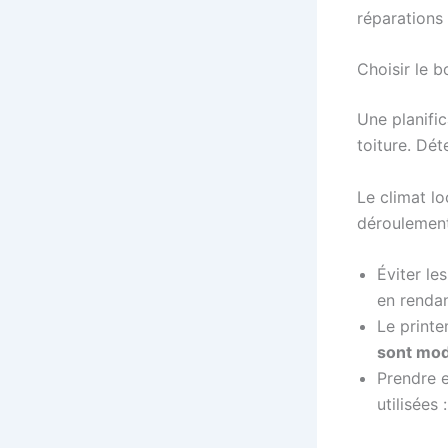
réparations
Choisir le 
Une planifi
toiture. Dét
Le climat lo
déroulemen
Éviter le
en rendan
Le print
sont mo
Prendre e
utilisées