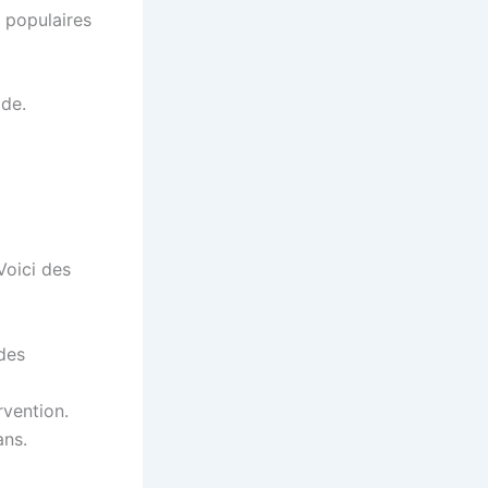
s populaires
ide.
Voici des
 des
rvention.
ans.