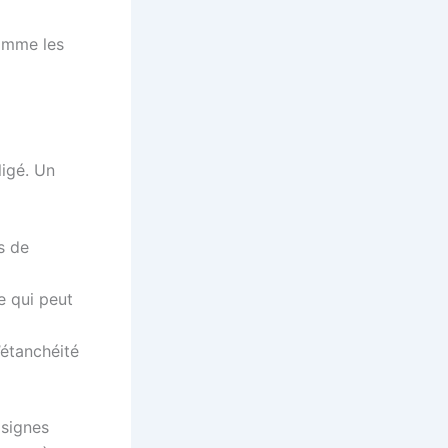
comme les
ligé. Un
s de
e qui peut
’étanchéité
 signes