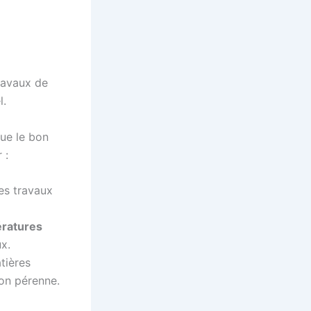
ravaux de
l.
que le bon
 :
les travaux
ratures
x.
tières
tion pérenne.