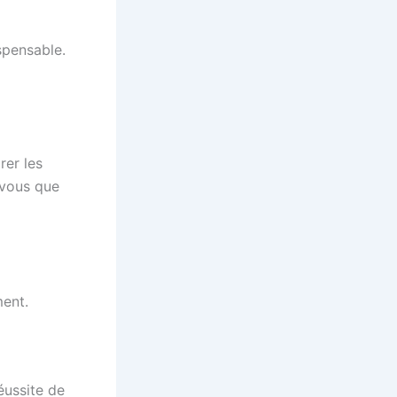
spensable.
rer les
z-vous que
ment.
éussite de