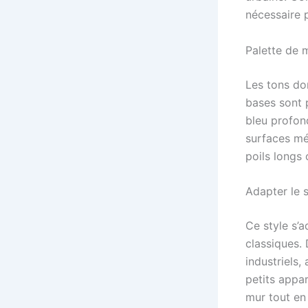
nécessaire p
Palette de m
Les tons dom
bases sont 
bleu profond
surfaces mét
poils longs 
Adapter le 
Ce style s’
classiques. 
industriels,
petits appar
mur tout en 