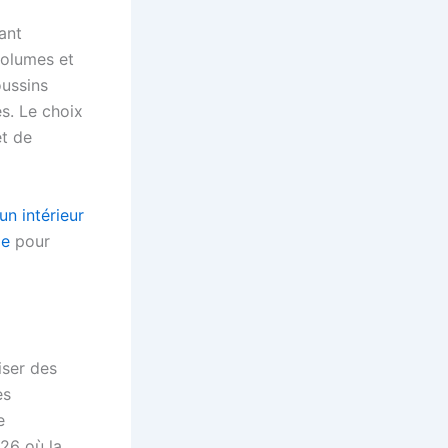
ant
volumes et
oussins
es. Le choix
et de
n intérieur
le
pour
iser des
es
e
026 où la