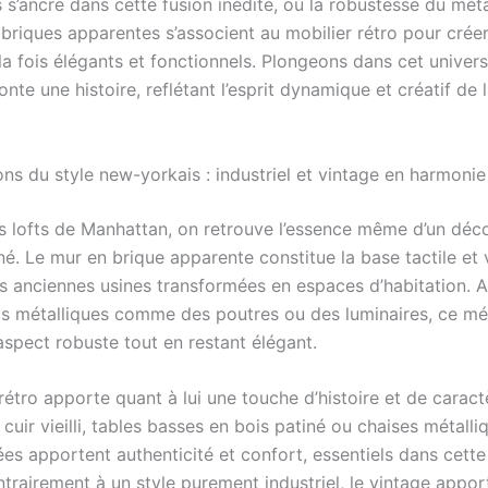
s’ancre dans cette fusion inédite, où la robustesse du méta
 briques apparentes s’associent au mobilier rétro pour crée
 la fois élégants et fonctionnels. Plongeons dans cet unive
nte une histoire, reflétant l’esprit dynamique et créatif de 
ns du style new-yorkais : industriel et vintage en harmonie
 lofts de Manhattan, on retrouve l’essence même d’un décor
iné. Le mur en brique apparente constitue la base tactile et v
es anciennes usines transformées en espaces d’habitation. 
s métalliques comme des poutres ou des luminaires, ce m
aspect robuste tout en restant élégant.
rétro apporte quant à lui une touche d’histoire et de caract
 cuir vieilli, tables basses en bois patiné ou chaises métall
es apportent authenticité et confort, essentiels dans cette
trairement à un style purement industriel, le vintage appor