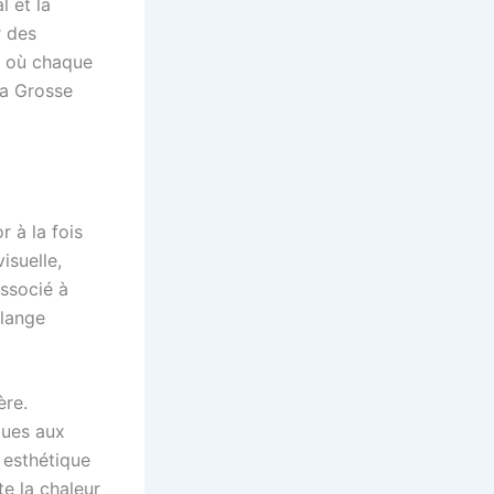
l et la
r des
rs où chaque
la Grosse
 à la fois
isuelle,
Associé à
élange
ère.
iques aux
 esthétique
te la chaleur