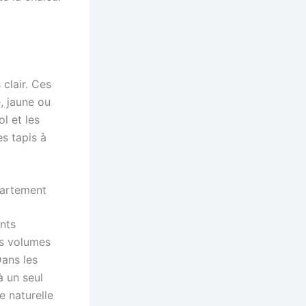
 clair. Ces
, jaune ou
l et les
es tapis à
partement
nts
es volumes
Dans les
à un seul
e naturelle