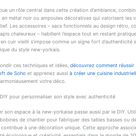
joue un rôle central dans cette création d’ambiance, combin
 en métal noir ou ampoules décoratives qui valorisent les 
lief. Les accessoires – sacs fonctionnels au design rétro, c
apis chaleureux – habillent l’espace tout en restant pratiqu
 en cuir vieilli s’impose comme un signe fort d’authenticité 
pique du style new-yorkais.
ondir ces techniques et idées,
découvrez comment réussir u
loft de Soho
et apprenez aussi
à créer une cuisine industriel
harmonieusement votre déco.
DIY pour personnaliser son style avec authenticité
r son espace à la new-yorkaise passe aussi par le DIY. Util
 bobines de chantier pour fabriquer des tables basses ou d
contribue à une décoration unique. Cette approche associ
ité écologique et créativité, essentiels dans le monde de 2