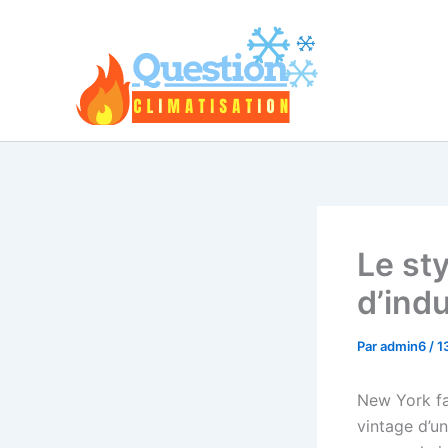
Aller
au
contenu
Le st
d’indu
Par
admin6
/
1
New York fa
vintage d’un