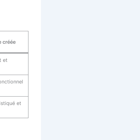
 créée
t et
onctionnel
istiqué et