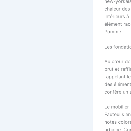
new-yorkais 
chaleur des
intérieurs à
élément raco
Pomme.
Les fondatio
Au cœur des
brut et raff
rappelant l
des élément
confère un 
Le mobilier 
Fauteuils en
notes coloré
urbaine. Con