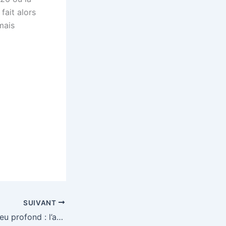
fait alors
mais
SUIVANT
Évier de cuisine peu profond : l’astuce pour plus d’ergonomie