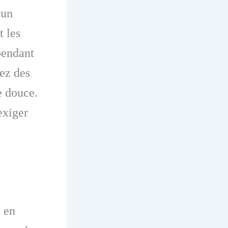
’un
t les
pendant
sez des
e douce.
exiger
 en