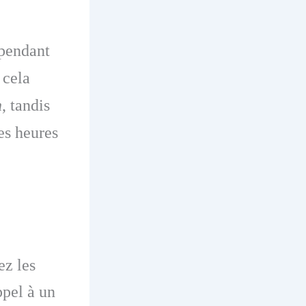
 pendant
 cela
n
, tandis
les heures
ez les
appel à un