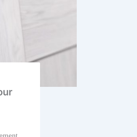
our
nement