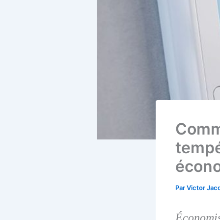
Comme
tempé
écono
Par
Victor Ja
Économis