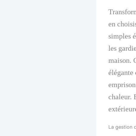
Transform
en choisi
simples é
les gardi
maison. O
élégante 
emprisonn
chaleur. 
extérieur
La gestion 