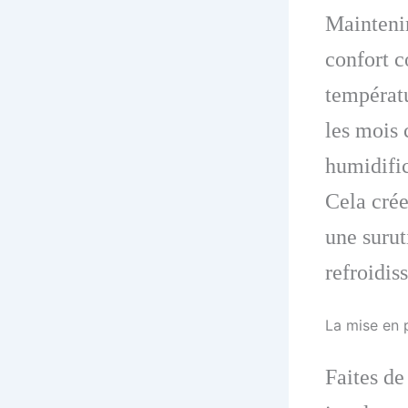
Maintenir
confort c
températu
les mois 
humidific
Cela crée
une surut
refroidis
La mise en 
Faites d