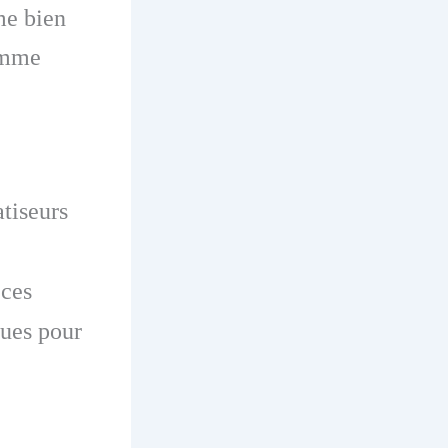
me bien
somme
atiseurs
 ces
ques pour