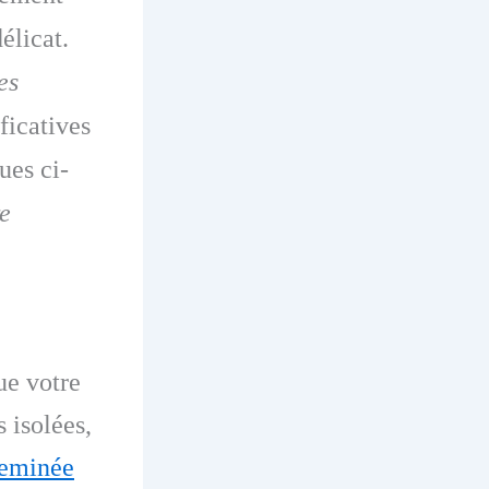
élicat.
es
ficatives
ues ci-
re
ue votre
 isolées,
eminée