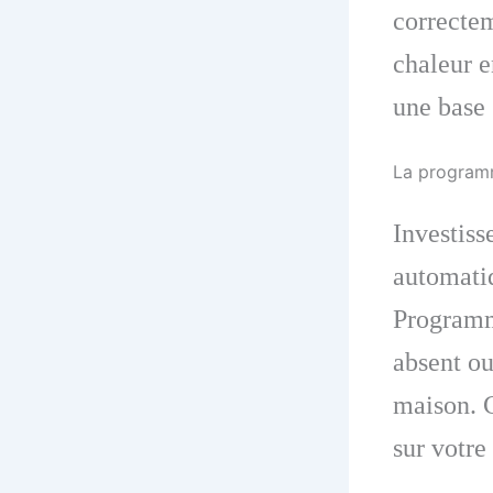
correctem
chaleur e
une base
La programm
Investiss
automati
Programm
absent ou
maison. 
sur votre