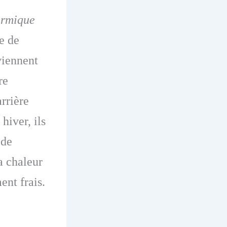
ermique
e de
viennent
re
rrière
hiver, ils
 de
a chaleur
ent frais.