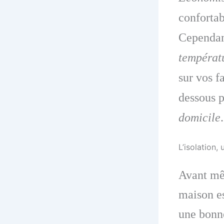
confortab
Cependan
températ
sur vos f
dessous 
domicile
.
L’isolation,
Avant mêm
maison es
une bon