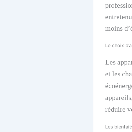
professio
entreten
moins d’
Le choix d’
Les appar
et les ch
écoénerg
appareils
réduire 
Les bienfai