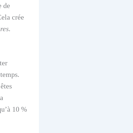
e de
Cela crée
res
.
ter
 temps.
êtes
la
qu’à 10 %