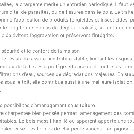
tallée, la charpente mérite un entretien périodique. Il faut vé
humidité, de parasites, ou de fissures dans le bois. Le trait
omme l’application de produits fongicides et insecticides, p
ur le long terme. En cas de dégâts localisés, un renforceme
iblée évitent l’aggravation et préservent l’intégrité.
 sécurité et le confort de la maison
e résistante assure une toiture stable, limitant les risques
ent ou de fuites. Elle protège efficacement contre les inte
nfiltrations d’eau, sources de dégradations majeures. En stabi
 sous le toit, elle contribue aussi à une meilleure isolatio
.
es possibilités d’aménagement sous toiture
re charpentée bien pensée permet l’aménagement des com
itables. Le bois massif habillé ou apparent apporte une to
chaleureuse. Les formes de charpente variées – en pignon, 