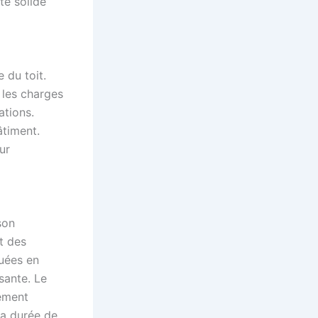
te solide
 du toit.
 les charges
ations.
âtiment.
ur
son
t des
quées en
sante. Le
tement
sa durée de