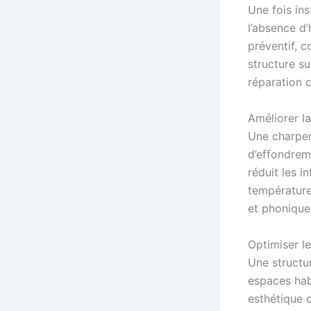
Une fois ins
l’absence d’
préventif, c
structure s
réparation c
Améliorer la
Une charpent
d’effondrem
réduit les i
températures
et phonique
Optimiser l
Une structu
espaces hab
esthétique 