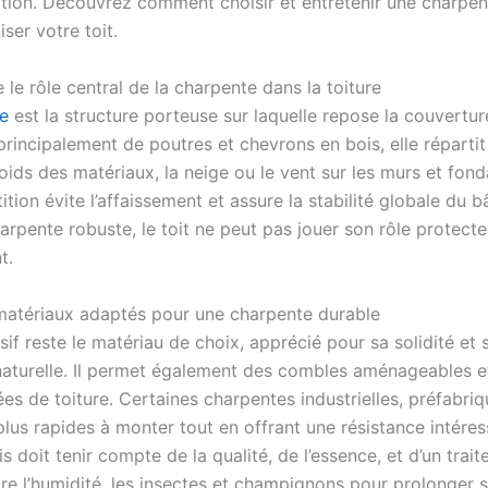
ation. Découvrez comment choisir et entretenir une charpen
ser votre toit.
le rôle central de la charpente dans la toiture
e
est la structure porteuse sur laquelle repose la couverture
incipalement de poutres et chevrons en bois, elle répartit
ids des matériaux, la neige ou le vent sur les murs et fond
ition évite l’affaissement et assure la stabilité globale du b
rpente robuste, le toit ne peut pas jouer son rôle protecte
t.
 matériaux adaptés pour une charpente durable
if reste le matériau de choix, apprécié pour sa solidité et 
naturelle. Il permet également des combles aménageables e
es de toiture. Certaines charpentes industrielles, préfabri
plus rapides à monter tout en offrant une résistance intéres
s doit tenir compte de la qualité, de l’essence, et d’un trai
re l’humidité, les insectes et champignons pour prolonger 