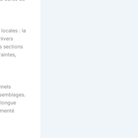
locales : la
hivers
s sections
aintes,
nnels
ssemblages.
 longue
imenté