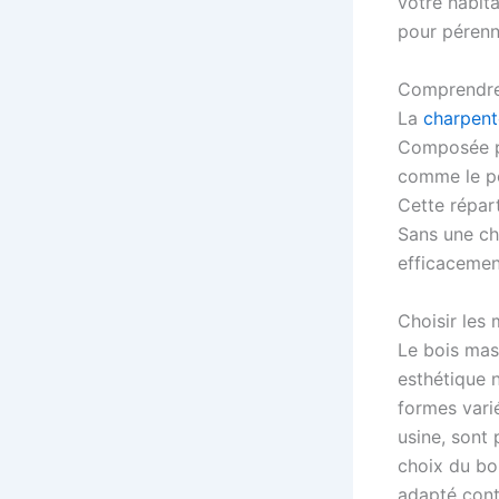
votre habit
pour pérenni
Comprendre 
La
charpent
Composée pr
comme le po
Cette répart
Sans une cha
efficacemen
Choisir les
Le bois mass
esthétique 
formes varié
usine, sont 
choix du boi
adapté cont