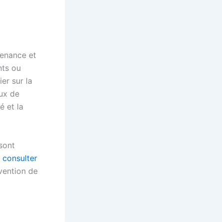
tenance et
nts ou
er sur la
aux de
é et la
 sont
à
consulter
rvention de