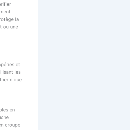
rifier
ement
rotège la
nt ou une
mpéries et
lisant les
n thermique
bles en
uche
en croupe