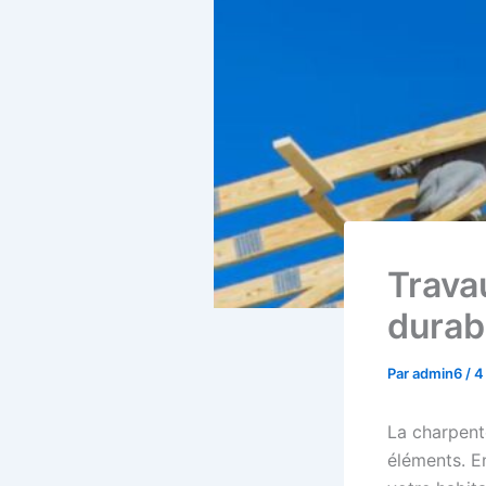
Travau
durabi
Par
admin6
/
4
La charpente
éléments. En