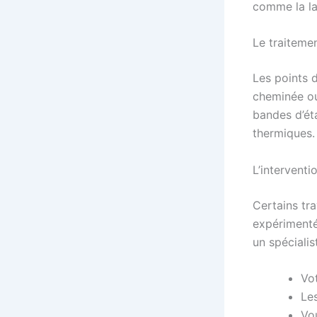
comme la la
Le traiteme
Les points d
cheminée ou 
bandes d’éta
thermiques.
L’interventi
Certains tr
expérimentés
un spécialist
Vot
Le
Vou