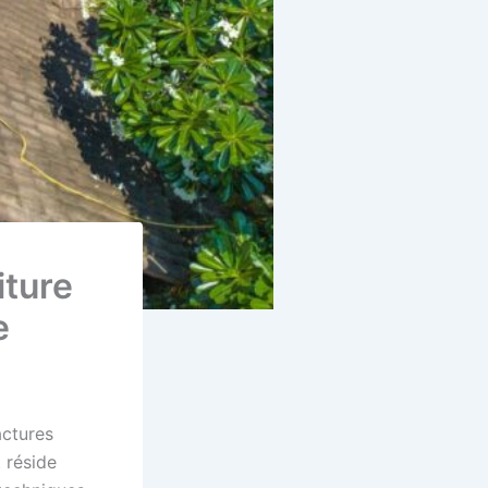
iture
e
actures
 réside