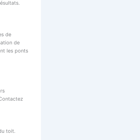
ésultats.
es de
sation de
nt les ponts
rs
 Contactez
u toit.