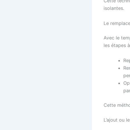
Cette techni
isolantes.
Le remplace
Avec le temp
les étapes à
Rep
Re
pe
Opt
pa
Cette métho
L’ajout ou l