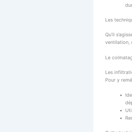
dur
Les techniq
Qu’il s’agiss
ventilation,
Le colmatag
Les infiltra
Pour y remé
Ide
dé
Uti
Re