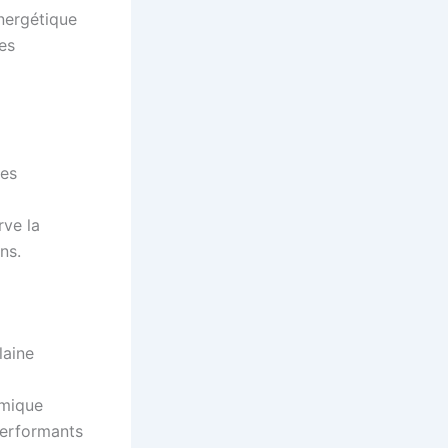
énergétique
es
des
rve la
ns.
laine
rmique
performants