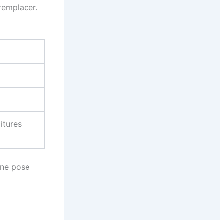
 remplacer.
itures
une pose