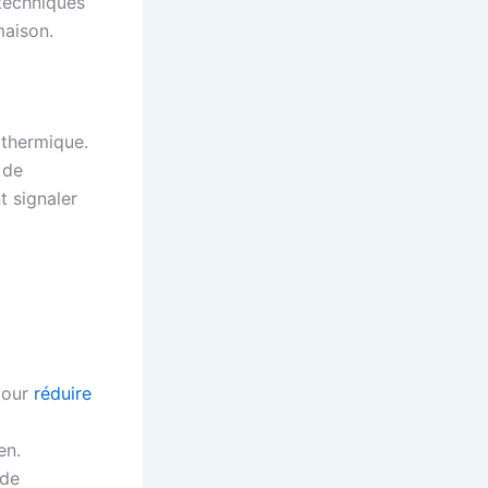
 techniques
maison.
n thermique.
 de
t signaler
 pour
réduire
en.
 de