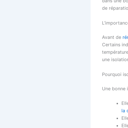
dans une bon
de réparatio
L’importance
Avant de
ré
Certains in
température
une isolatio
Pourquoi iso
Une bonne is
Ell
la
Ell
Ell