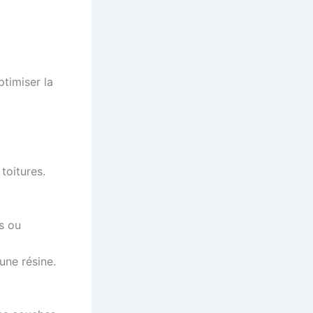
ptimiser la
 toitures.
s ou
une résine.