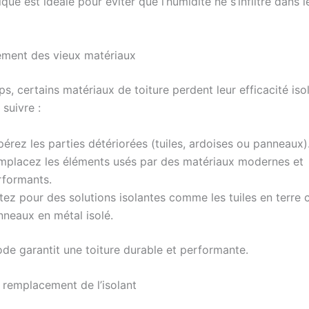
que est idéale pour éviter que l’humidité ne s’infiltre dans 
ment des vieux matériaux
s, certains matériaux de toiture perdent leur efficacité isol
 suivre :
érez les parties détériorées (tuiles, ardoises ou panneaux)
mplacez les éléments usés par des matériaux modernes et
rformants.
ez pour des solutions isolantes comme les tuiles en terre c
nneaux en métal isolé.
de garantit une toiture durable et performante.
e remplacement de l’isolant