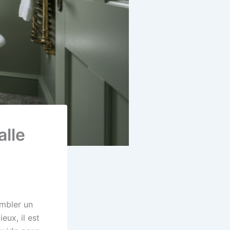
lle
embler un
eux, il est