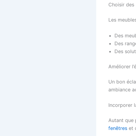
Choisir des
Les meubles 
Des meub
Des range
Des solut
Améliorer l’
Un bon éclai
ambiance acc
Incorporer l
Autant que p
fenêtres
et 