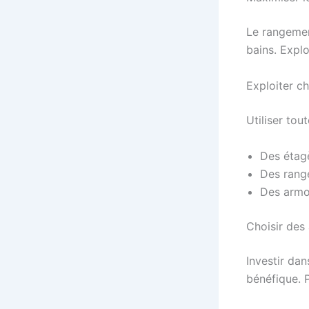
Le rangement
bains. Explo
Exploiter c
Utiliser tou
Des étagè
Des range
Des armoi
Choisir des
Investir dan
bénéfique. 