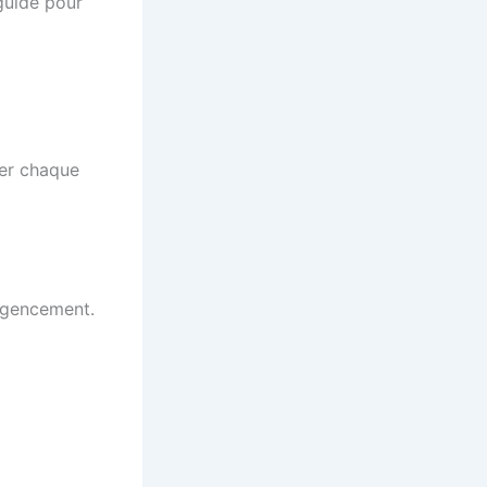
 guide pour
ter chaque
’agencement.