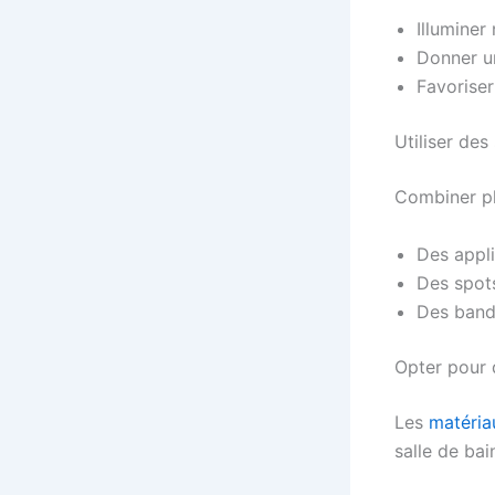
Illuminer
Donner u
Favoriser
Utiliser de
Combiner plu
Des appli
Des spots
Des band
Opter pour 
Les
matéria
salle de bai