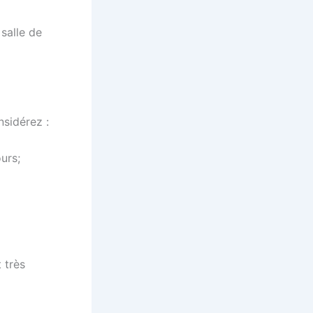
salle de
nsidérez :
urs;
 très