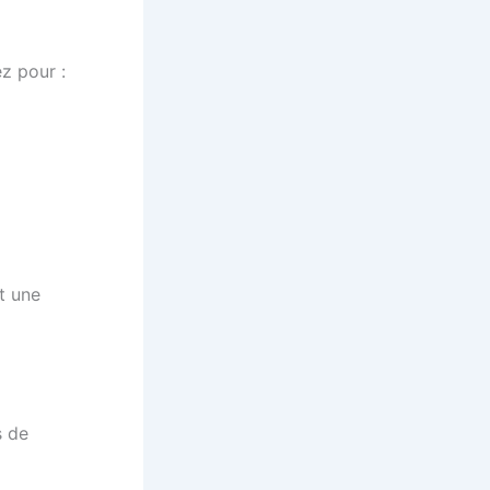
ez pour :
t une
s de