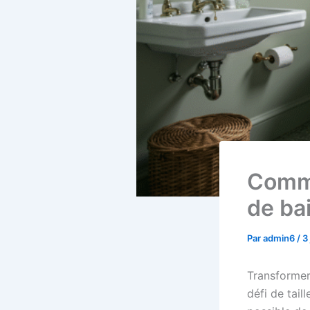
Comme
de ba
Par
admin6
/
3
Transformer
défi de tail