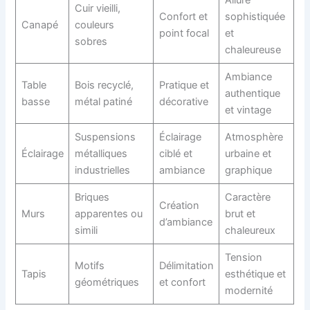
Allure
Cuir vieilli,
Confort et
sophistiquée
Canapé
couleurs
point focal
et
sobres
chaleureuse
Ambiance
Table
Bois recyclé,
Pratique et
authentique
basse
métal patiné
décorative
et vintage
Suspensions
Éclairage
Atmosphère
Éclairage
métalliques
ciblé et
urbaine et
industrielles
ambiance
graphique
Briques
Caractère
Création
Murs
apparentes ou
brut et
d’ambiance
simili
chaleureux
Tension
Motifs
Délimitation
Tapis
esthétique et
géométriques
et confort
modernité